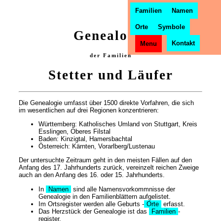
Familien
Namen
Orte
Symbole
Genealogie
Kontakt
Menu
der Familien
Stetter und Läufer
Die Genealogie umfasst über 1500 direkte Vorfahren, die sich
im wesentlichen auf drei Regionen konzentrieren:
Württemberg: Katholisches Umland von Stuttgart, Kreis
Esslingen, Oberes Filstal
Baden: Kinzigtal, Hamersbachtal
Österreich: Kärnten, Vorarlberg/Lustenau
Der untersuchte Zeitraum geht in den meisten Fällen auf den
Anfang des 17. Jahrhunderts zurück, vereinzelt reichen Zweige
auch an den Anfang des 16. oder 15. Jahrhunderts.
In
Namen
sind alle Namensvorkommnisse der
Genealogie in den Familienblättern aufgelistet.
Im Ortsregister werden alle Geburts -
Orte
erfasst.
Das Herzstück der Genealogie ist das
Familien
-
register.